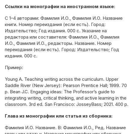
Ссылки на монографии на иностранном языке:
С 1–4 авторами: Фамилия И.О., Фамилия И.О. Название
книги. Номер переиздания (если есть). Город:
Издательство; Год издания. 000 с. Указание на
редактора или составителя: Фамилия И.О., Фамилия
И.О., Фамилия И.О., редакторы. Название. Номер
переиздания (если есть). Город: Издательство; Год
издания. 000 c.
Пример:
Young A. Teaching writing across the curriculum. Upper
Saddle River (New Jersey): Pearson Prentice Hall; 1999. 70
p. Bean J.C. Engaging ideas: The Professor’s guide to
integrating writing, critical thinking, and active learning in the
classroom. 3rd ed. San Francisco: JosseyBass; 2021. 400 p.
Глава из монографии или статья из сборника:
Фамилия И.О. Название. В: Фамилия И.О., Ред. Название
главы или статьи. Название монографии или сборника.