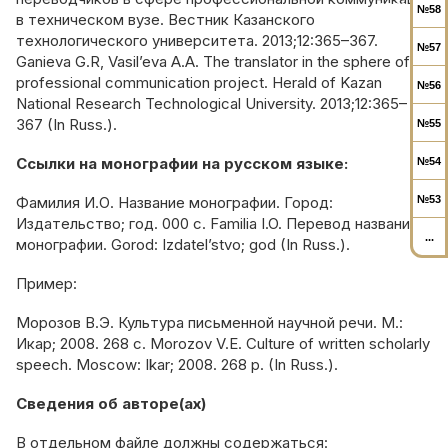
№58
в техническом вузе. Вестник Казанского
технологического университета. 2013;12:365–367.
№57
Ganieva G.R, Vasil’eva A.A. The translator in the sphere of
professional communication project. Herald of Kazan
№56
National Research Technological University. 2013;12:365–
367 (In Russ.).
№55
Ссылки на монографии на русском языке:
№54
Фамилия И.О. Название монографии. Город:
№53
Издательство; год. 000 с. Familia I.O. Перевод названия
...
монографии. Gorod: Izdatel’stvo; god (In Russ.).
Пример:
Морозов В.Э. Культура письменной научной речи. М.:
Икар; 2008. 268 с. Morozov V.E. Culture of written scholarly
speech. Moscow: Ikar; 2008. 268 p. (In Russ.).
Сведения об авторе(ах)
В отдельном файле должны содержаться: