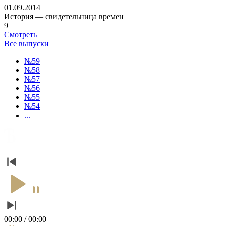
01.09.2014
История — свидетельница времен
9
Смотреть
Все выпуски
№59
№58
№57
№56
№55
№54
...
00:00 / 00:00