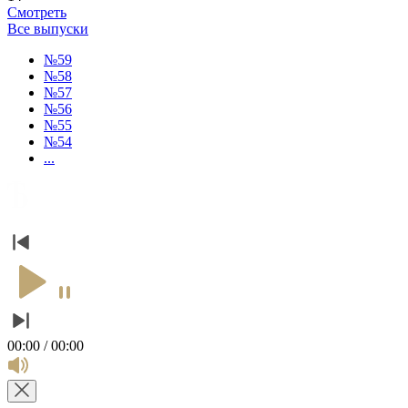
Смотреть
Все выпуски
№59
№58
№57
№56
№55
№54
...
00:00 / 00:00