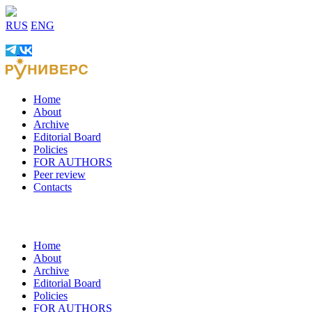
RUS
ENG
Home
About
Archive
Editorial Board
Policies
FOR AUTHORS
Peer review
Contacts
Home
About
Archive
Editorial Board
Policies
FOR AUTHORS