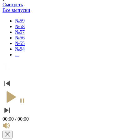
Смотреть
Все выпуски
№59
№58
№57
№56
№55
№54
...
00:00 / 00:00