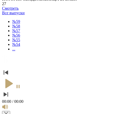
27
Смотреть
Все выпуски
№59
№58
№57
№56
№55
№54
...
00:00 / 00:00