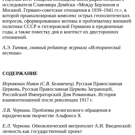
исследователя Славомира Дембски «Между Берлином и
Москвой. Германо-советские отношения в 1939–1941 гг.», в
которой проанализирован комплекс острых геополитических
вопросов, сформировавших мотивы и проблематику внешней
политики СССР и гитлеровской Германии в предвоенные
годы, а также повестку дня и контекст их двусторонних
отношений.
А.Э. Титков, главный редактор журнала «Исторический
вестник»
СОДЕРЖАНИЕ
Иеромонах Никон (С.В. Белавенец).
Русская Православная
Церковь, Русская Православная Церковь Заграницей,
Российский Императорский Дом Романовых. История
взаимоотношений после революции 1917 г.
Л.В. Чернина.
Проблемы религиозного обращения в
юридическом творчестве Альфонсо Х
Е.Л. Чернова.
Обновленческий митрополит А.И. Введенский:
личность как государственный проект