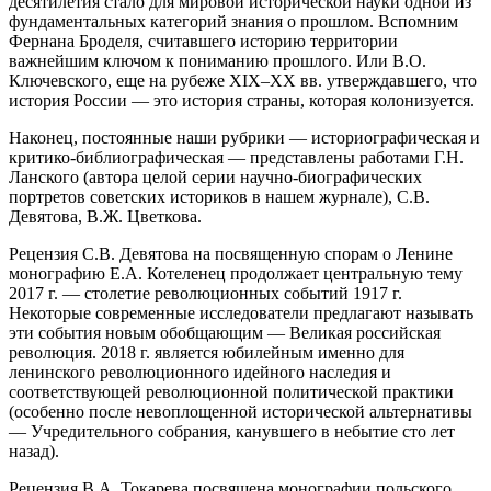
десятилетия стало для мировой исторической науки одной из
фундаментальных категорий знания о прошлом. Вспомним
Фернана Броделя, считавшего историю территории
важнейшим ключом к пониманию прошлого. Или В.О.
Ключевского, еще на рубеже XIX–XX вв. утверждавшего, что
история России — это история страны, которая колонизуется.
Наконец, постоянные наши рубрики — историографическая и
критико-библиографическая — представлены работами Г.Н.
Ланского (автора целой серии научно-биографических
портретов советских историков в нашем журнале), С.В.
Девятова, В.Ж. Цветкова.
Рецензия С.В. Девятова на посвященную спорам о Ленине
монографию Е.А. Котеленец продолжает центральную тему
2017 г. — столетие революционных событий 1917 г.
Некоторые современные исследователи предлагают называть
эти события новым обобщающим — Великая российская
революция. 2018 г. является юбилейным именно для
ленинского революционного идейного наследия и
соответствующей революционной политической практики
(особенно после невоплощенной исторической альтернативы
— Учредительного собрания, канувшего в небытие сто лет
назад).
Рецензия В.А. Токарева посвящена монографии польского