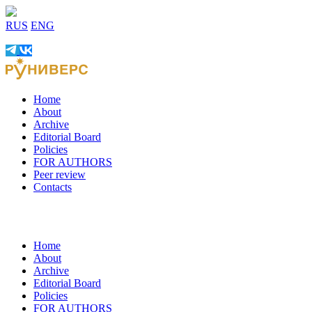
RUS
ENG
Home
About
Archive
Editorial Board
Policies
FOR AUTHORS
Peer review
Contacts
Home
About
Archive
Editorial Board
Policies
FOR AUTHORS