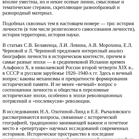
вполне уместны, но и некие осевые линии, смысловые и
тематические стержни, скрепляющие разнообразный и
разнородный материал.
Подобных сквозных тем в настоящем номере — три: история
личности (в том числе религиозного самосознания личности),
история территории, история науки.
В статьях С.В. Белавенца, Л.И. Левина, А.В. Морохина, Е.Л.
Черновой и Л. Черниной предложен интересный анализ
биографии личности в историческом контексте, причем в
самые разные эпохи — в средневековой Испании времен
Альфонсо X, в николаевской России второй четверти XIX в.,
в СССР и русском зарубежье 1920–1940-х гг. Здесь и вечный
вопрос: каковы механизмы и превратности формирования
исторической памяти. И не менее «вечный» вопрос о
соотношении личности и общества в переломные
исторические эпохи, особенно в эпохи революционных
потрясений и «послевкусия» революции.
В исследованиях Н.А. Охотиной-Линд и Е.Е. Рычаловского
рассматриваются вопросы, связанные с исторической
географией, традиционно занимающей важное и почетное
место в «репертуаре» научных исследований современных
историков. Историческое пространство в последние