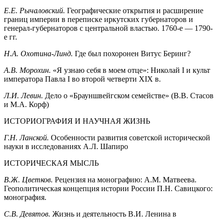
Е.Е. Рычаловский.
Географические открытия и расширение
границ империи в переписке иркутских губернаторов и
генерал-губернаторов с центральной властью. 1760-е — 1790-
е гг.
Н.А. Охотина-Линд.
Где был похоронен Витус Беринг?
А.В. Морохин.
«Я узнаю себя в моем отце»: Николай I и культ
императора Павла I во второй четверти XIX в.
Л.И. Левин.
Дело о «Брауншвейгском семействе» (В.В. Стасов
и М.А. Корф)
ИСТОРИОГРАФИЯ И НАУЧНАЯ ЖИЗНЬ
Г.Н. Ланской.
Особенности развития советской исторической
науки в исследованиях А.Л. Шапиро
ИСТОРИЧЕСКАЯ МЫСЛЬ
В.Ж. Цветков.
Рецензия на монографию: А.М. Матвеева.
Геополитическая концепция истории России П.Н. Савицкого:
монография.
С.В. Девятов.
Жизнь и деятельность В.И. Ленина в