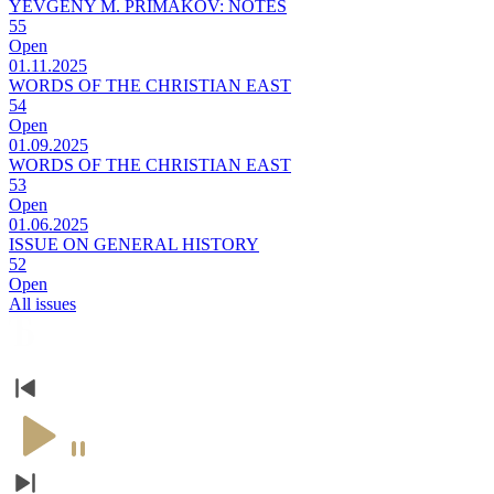
YEVGENY M. PRIMAKOV: NOTES
55
Open
01.11.2025
WORDS OF THE CHRISTIAN EAST
54
Open
01.09.2025
WORDS OF THE CHRISTIAN EAST
53
Open
01.06.2025
ISSUE ON GENERAL HISTORY
52
Open
All issues