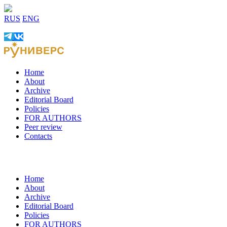
RUS
ENG
Home
About
Archive
Editorial Board
Policies
FOR AUTHORS
Peer review
Contacts
Home
About
Archive
Editorial Board
Policies
FOR AUTHORS