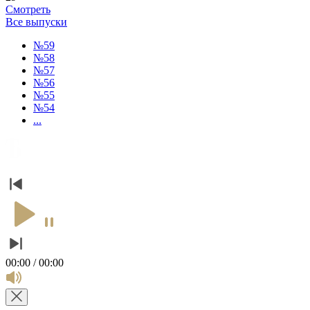
Смотреть
Все выпуски
№59
№58
№57
№56
№55
№54
...
00:00 / 00:00