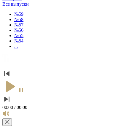
Все выпуски
№59
№58
№57
№56
№55
№54
...
00:00 / 00:00