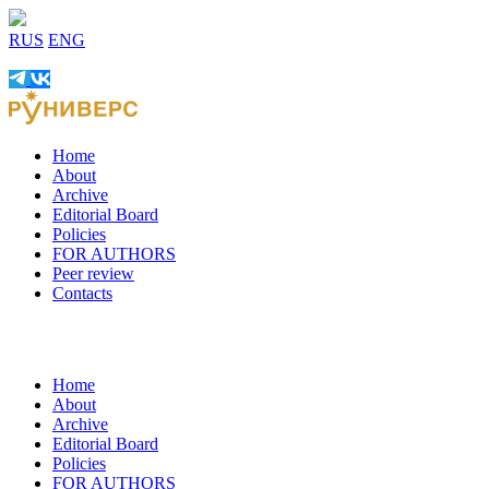
RUS
ENG
Home
About
Archive
Editorial Board
Policies
FOR AUTHORS
Peer review
Contacts
Home
About
Archive
Editorial Board
Policies
FOR AUTHORS