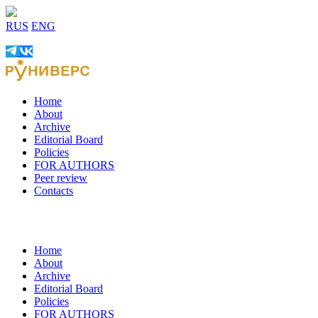
RUS
ENG
Home
About
Archive
Editorial Board
Policies
FOR AUTHORS
Peer review
Contacts
Home
About
Archive
Editorial Board
Policies
FOR AUTHORS