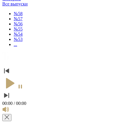
Все выпуски
№58
№57
№56
№55
№54
№53
...
00:00 / 00:00