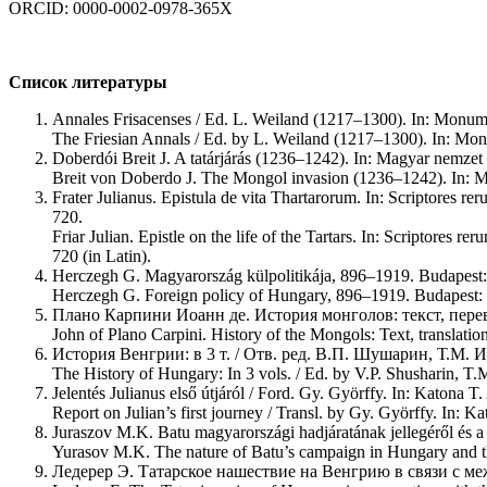
ORCID: 0000-0002-0978-365X
Список литературы
Annales Frisacenses / Ed. L. Weiland (1217–1300). In: Monume
The Friesian Annals / Ed. by L. Weiland (1217–1300). In: Mo
Doberdói Breit J. A tatárjárás (1236–1242). In: Magyar nemzet
Breit von Doberdo J. The Mongol invasion (1236–1242). In: Mil
Frater Julianus. Epistula de vita Thartarorum. In: Scriptores 
720.
Friar Julian. Epistle on the life of the Tartars. In: Scriptore
720 (in Latin).
Herczegh G. Magyarország külpolitikája, 896–1919. Budapest:
Herczegh G. Foreign policy of Hungary, 896–1919. Budapest: 
Плано Карпини Иоанн де. История монголов: текст, перево
John of Plano Carpini. History of the Mongols: Text, translati
История Венгрии: в 3 т. / Отв. ред. В.П. Шушарин, Т.М. Ис
The History of Hungary: In 3 vols. / Ed. by V.P. Shusharin, T.
Jelentés Julianus első útjáról / Ford. Gy. Györffy. In: Katona 
Report on Julian’s first journey / Transl. by Gy. Györffy. In:
Juraszov M.K. Batu magyarországi hadjáratának jellegéről és a 
Yurasov M.K. The nature of Batu’s campaign in Hungary and the 
Ледерер Э. Татарское нашествие на Венгрию в связи с меж