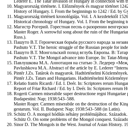
Lederer E. The Tatar invasion of Hungary in connection with th
Magyarország története. I. Előzmények és magyar történet 1242
History of Hungary. I. From the beginnings to 1242 / Ed. by G
Magyarország történeti kronológiája. Vol. I. A kezdetektől 152
Historical chronology of Hungary. Vol. I. From the beginning 
Магистр Рогерий. Горестная песнь о разорении венгерского
Master Roger. A sorrowful song about the ruin of the Hungarian
Russ.).
Пашуто В.Т. Героическая борьба русского народа за незави
Pashuto V.T. The heroic struggle of the Russian people for ind
Пашуто В.Т. Монгольский поход вглубь Европы. В: Татар
Pashuto V.T. The Mongol advance into Europe. In: Tatar-Mongo
Павлушкова М.А. Аннотация на статью Э. Ледерер «Межд
Pavlushkova M.A. Abstract of the article by E. Lederer “Interna
Pintér J.Zs. Tatárok és magyarok. Hadtörténelmi Közlemények
Pintér J.Zs. Tatars and Hungarians. Hadtörténelmi Közleménye
Relatio fratris Ricardi / Ed. I. Deér. In: Scriptores rerum Hu
Report of Friar Richard / Ed. by I. Deér. In: Scriptores reru
Rogerii Carmen miserabile super destructione regni Hungariae p
Budapestini: Nap; 1938:543–588.
Master Roger. Carmen miserabile on the destruction of the Ki
gestarum. Vol. II. Budapest: Nap; 1938:543–588 (in Latin).
Schütz Ö. A mongol hódítás néhány problémájához. Századok
Schütz Ö. On some problems of the Mongol conquest. Százado
Sinor D. The Mongols in the West. Journal of Asian History. 1