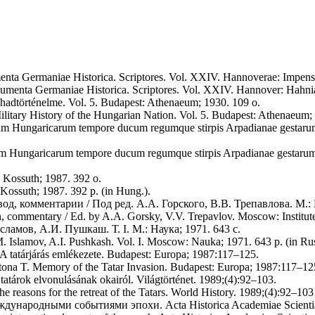
nta Germaniae Historica. Scriptores. Vol. XXIV. Hannoverae: Impensi
numenta Germaniae Historica. Scriptores. Vol. XXIV. Hannover: Hahnia
 hadtörténelme. Vol. 5. Budapest: Athenaeum; 1930. 109 o.
itary History of the Hungarian Nation. Vol. 5. Budapest: Athenaeum; 
rerum Hungaricarum tempore ducum regumque stirpis Arpadianae gestarum 
s rerum Hungaricarum tempore ducum regumque stirpis Arpadianae gestarum
 Kossuth; 1987. 392 o.
Kossuth; 1987. 392 p. (in Hung.).
д, комментарии / Под ред. А.А. Горского, В.В. Трепавлова. М.:
on, commentary / Ed. by A.A. Gorsky, V.V. Trepavlov. Moscow: Institute
ламов, А.И. Пушкаш. Т. I. М.: Наука; 1971. 643 с.
M. Islamov, A.I. Pushkash. Vol. I. Moscow: Nauka; 1971. 643 p. (in Rus
T. A tatárjárás emlékezete. Budapest: Europa; 1987:117–125.
 Katona T. Memory of the Tatar Invasion. Budapest: Europa; 1987:117–12
tatárok elvonulásának okairól. Világtörténet. 1989;(4):92–103.
reasons for the retreat of the Tatars. World History. 1989;(4):92–103
дународными событиями эпохи. Acta Historica Academiae Scientiar