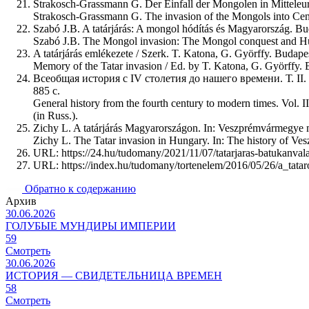
Strakosch-Grassmann G. Der Einfall der Mongolen in Mitteleu
Strakosch-Grassmann G. The invasion of the Mongols into Cent
Szabó J.B. A tatárjárás: A mongol hódítás és Magyarország. Bu
Szabó J.B. The Mongol invasion: The Mongol conquest and Hun
A tatárjárás emlékezete / Szerk. T. Katona, G. Györffy. Budape
Memory of the Tatar invasion / Ed. by T. Katona, G. Györffy. 
Всеобщая история с IV столетия до нашего времени. Т. II.
885 с.
General history from the fourth century to modern times. Vol.
(in Russ.).
Zichy L. A tatárjárás Magyarországon. In: Veszprémvármegye m
Zichy L. The Tatar invasion in Hungary. In: The history of Ve
URL: https://24.hu/tudomany/2021/11/07/tatarjaras-batukanvala
URL: https://index.hu/tudomany/tortenelem/2016/05/26/a_tata
Обратно к содержанию
Архив
30.06.2026
ГОЛУБЫЕ МУНДИРЫ ИМПЕРИИ
59
Смотреть
30.06.2026
ИСТОРИЯ — СВИДЕТЕЛЬНИЦА ВРЕМЕН
58
Смотреть