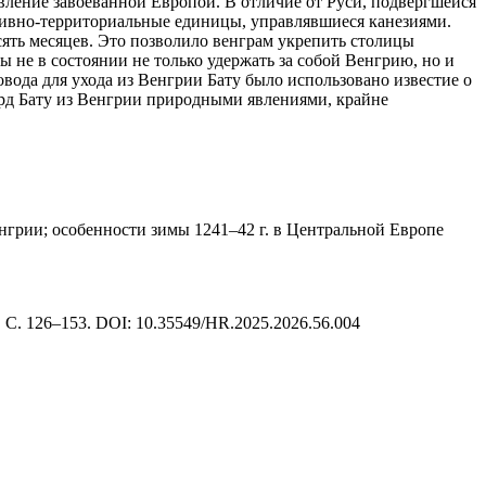
авление завоеванной Европой. В отличие от Руси, подвергшейся
тивно-территориальные единицы, управлявшиеся канезиями.
сять месяцев. Это позволило венграм укрепить столицы
ы не в состоянии не только удержать за собой Венгрию, но и
овода для ухода из Венгрии Бату было использовано известие о
 орд Бату из Венгрии природными явлениями, крайне
нгрии; особенности зимы 1241–42 г. в Центральной Европе
 С. 126–153. DOI: 10.35549/HR.2025.2026.56.004