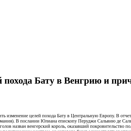
 похода Бату в Венгрию и прич
ь изменение целей похода Бату в Центральную Европу. В отче
рмания). В послании Юлиана епископу Перуджи Сальвию де Сал
голов назван венгерский король, оказавший покровительство п