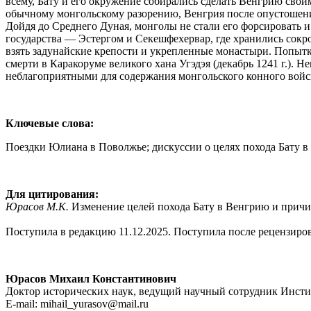
всему, Бату и его окружение собирались сделать Венгрию свои
обычному монгольскому разорению, Венгрия после опустошения
Дойдя до Среднего Дуная, монголы не стали его форсировать и
государства — Эстергом и Секешфехервар, где хранились сокро
взять задунайские крепости и укрепленные монастыри. Попытка 
смерти в Каракоруме великого хана Угэдэя (декабрь 1241 г.).
неблагоприятными для содержания монгольского конного войс
Ключевые слова:
Поездки Юлиана в Поволжье; дискуссии о целях похода Бату в 
Для цитирования:
Юрасов М.К.
Изменение целей похода Бату в Венгрию и причины
Поступила в редакцию 11.12.2025. Поступила после рецензиров
Юрасов Михаил Константинович
Доктор исторических наук, ведущий научный сотрудник Инсти
E-mail: mihail_yurasov@mail.ru