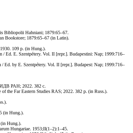
s Bibliopolii Hahniani; 1879:65–67.
n Bookstore; 1879:65–67 (in Latin).
1930. 109 p. (in Hung.).
/ Ed. E. Szentpétery. Vol. II [repr.]. Budapestini: Nap; 1999:716–
 / Ed. by E. Szentpétery. Vol. II [repr.]. Budapest: Nap; 1999:716–
 ИДВ РАН; 2022. 382 с.
 of the Far Eastern Studies RAS; 2022. 382 p. (in Russ.).
s.).
5 (in Hung.).
 (in Hung.).
um Hungariae. 1953;II(1–2):1–45.