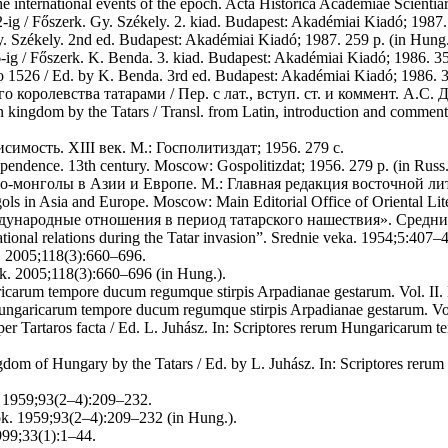
e international events of the epoch. Acta Historica Academiae Scienti
-ig / Főszerk. Gy. Székely. 2. kiad. Budapest: Akadémiai Kiadó; 1987.
y. Székely. 2nd ed. Budapest: Akadémiai Kiadó; 1987. 259 p. (in Hung.
6-ig / Főszerk. K. Benda. 3. kiad. Budapest: Akadémiai Kiadó; 1986. 3
to 1526 / Ed. by K. Benda. 3rd ed. Budapest: Akadémiai Kiadó; 1986. 3
 королевства татарами / Пер. с лат., вступ. ст. и коммент. А.С. 
 kingdom by the Tatars / Transl. from Latin, introduction and comment
симость. XIII век. М.: Госполитиздат; 1956. 279 с.
ependence. 13th century. Moscow: Gospolitizdat; 1956. 279 p. (in Russ.
о-монголы в Азии и Европе. М.: Главная редакция восточной ли
ls in Asia and Europe. Moscow: Main Editorial Office of Oriental Lite
ународные отношения в период татарского нашествия». Средние 
tional relations during the Tatar invasion”. Srednie veka. 1954;5:407–4
. 2005;118(3):660–696.
k. 2005;118(3):660–696 (in Hung.).
ngaricarum tempore ducum regumque stirpis Arpadianae gestarum. Vol. I
m Hungaricarum tempore ducum regumque stirpis Arpadianae gestarum. Vo
er Tartaros facta / Ed. L. Juhász. In: Scriptores rerum Hungaricarum 
ngdom of Hungary by the Tatars / Ed. by L. Juhász. In: Scriptores re
. 1959;93(2–4):209–232.
k. 1959;93(2–4):209–232 (in Hung.).
999;33(1):1–44.