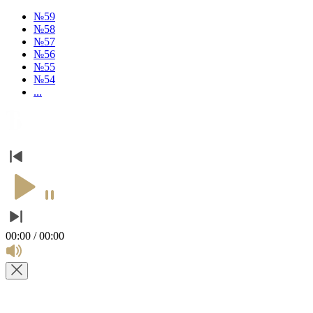
№59
№58
№57
№56
№55
№54
...
00:00 / 00:00