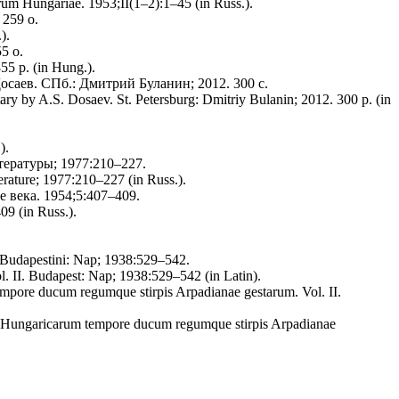
arum Hungariae. 1953;II(1–2):1–45 (in Russ.).
 259 o.
).
55 o.
55 p. (in Hung.).
Досаев. СПб.: Дмитрий Буланин; 2012. 300 с.
ary by A.S. Dosaev. St. Petersburg: Dmitriy Bulanin; 2012. 300 p. (in
).
тературы; 1977:210–227.
rature; 1977:210–227 (in Russ.).
века. 1954;5:407–409.
09 (in Russ.).
I. Budapestini: Nap; 1938:529–542.
l. II. Budapest: Nap; 1938:529–542 (in Latin).
tempore ducum regumque stirpis Arpadianae gestarum. Vol. II.
rum Hungaricarum tempore ducum regumque stirpis Arpadianae