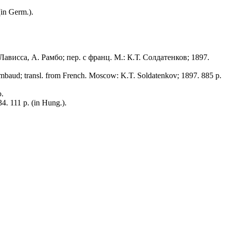
in Germ.).
ависса, А. Рамбо; пер. с франц. М.: К.Т. Солдатенков; 1897.
Rambaud; transl. from French. Moscow: K.T. Soldatenkov; 1897. 885 p.
o.
4. 111 p. (in Hung.).