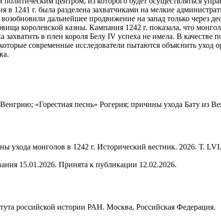
м политическим центром, из которого будет осуществляться упр
 в 1241 г. была разделена захватчиками на мелкие администра
 возобновили дальнейшее продвижение на запад только через де
вища королевской казны. Кампания 1242 г. показала, что монгол
захватить в плен короля Белу IV успеха не имела. В качестве п
 Некоторые современные исследователи пытаются объяснить уход
ка.
Венгрию; «Горестная песнь» Рогерия; причины ухода Бату из Ве
 ухода монголов в 1242 г. Исторический вестник. 2026. Т. LVI.
ания 15.01.2026. Принята к публикации 12.02.2026.
тута российской истории РАН. Москва, Российская Федерация.