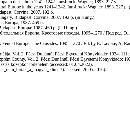
ropa in den Jahren 1241–1242. Innsbruck: Wagner; 1893. 227 s.
ral Europe in the years 1241–1242. Innsbruck: Wagner; 1893. 227 p. (
dapest: Corvina; 2007. 192 o.
gary. Budapest: Corvina; 2007. 192 p. (in Hung.).
st: Europa; 1987. 469 o.
Budapest: Europa; 1987. 469 p. (in Hung.).
 Феодальная Европа. Крестовые походы. 1095–1270 / Под ред. Э. Л
 II. Feudal Europe. The Crusades. 1095–1270 / Ed. by E. Lavisse, A. 
últja. Vol. 2. Pécs: Dunántúl Pécsi Egyetemi Könyvkiadó; 1934. 111 
szprém County. Vol. 2. Pécs: Dunántúl Pécsi Egyetemi Könyvkiadó; 193
sztas-kozepkor-tortenelem (accessed: 01.04.2022).
rok_nem_birtak_a_magyar_klimat/ (accessed: 26.05.2016).