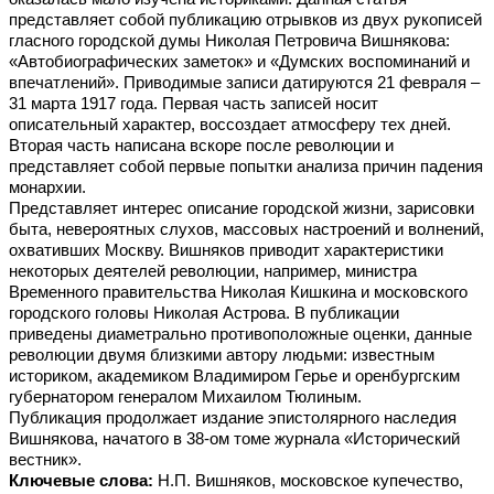
представляет собой публикацию отрывков из двух рукописей
гласного городской думы Николая Петровича Вишнякова:
«Автобиографических заметок» и «Думских воспоминаний и
впечатлений». Приводимые записи датируются 21 февраля –
31 марта 1917 года. Первая часть записей носит
описательный характер, воссоздает атмосферу тех дней.
Вторая часть написана вскоре после революции и
представляет собой первые попытки анализа причин падения
монархии.
Представляет интерес описание городской жизни, зарисовки
быта, невероятных слухов, массовых настроений и волнений,
охвативших Москву. Вишняков приводит характеристики
некоторых деятелей революции, например, министра
Временного правительства Николая Кишкина и московского
городского головы Николая Астрова. В публикации
приведены диаметрально противоположные оценки, данные
революции двумя близкими автору людьми: известным
историком, академиком Владимиром Герье и оренбургским
губернатором генералом Михаилом Тюлиным.
Публикация продолжает издание эпистолярного наследия
Вишнякова, начатого в 38-ом томе журнала «Исторический
вестник».
Ключевые слова:
Н.П. Вишняков, московское купечество,