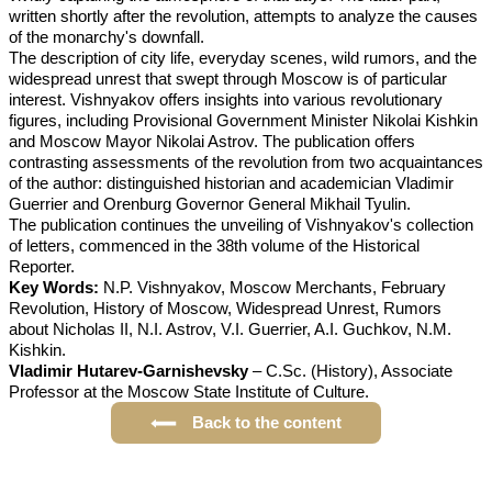
written shortly after the revolution, attempts to analyze the causes
of the monarchy's downfall.
The description of city life, everyday scenes, wild rumors, and the
widespread unrest that swept through Moscow is of particular
interest. Vishnyakov offers insights into various revolutionary
figures, including Provisional Government Minister Nikolai Kishkin
and Moscow Mayor Nikolai Astrov. The publication offers
contrasting assessments of the revolution from two acquaintances
of the author: distinguished historian and academician Vladimir
Guerrier and Orenburg Governor General Mikhail Tyulin.
The publication continues the unveiling of Vishnyakov's collection
of letters, commenced in the 38th volume of the Historical
Reporter.
Key Words:
N.P. Vishnyakov, Moscow Merchants, February
Revolution, History of Moscow, Widespread Unrest, Rumors
about Nicholas II, N.I. Astrov, V.I. Guerrier, A.I. Guchkov, N.M.
Kishkin.
Vladimir Hutarev-Garnishevsky
– C.Sc. (History), Associate
Professor at the Moscow State Institute of Culture.
Back to the content