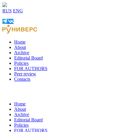
RUS
ENG
Home
About
Archive
Editorial Board
Policies
FOR AUTHORS
Peer review
Contacts
Home
About
Archive
Editorial Board
Policies
FOR AUTHORS