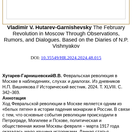
Vladimir V. Hutarev-Garnishevsky
The February
Revolution in Moscow Through Observations,
Rumors, and Dialogues. Based on the Diaries of N.P.
Vishnyakov
DOI:
10.35549/HR.2024.2024.48.015
Хутарев-Гарнишевский
В.В.
Февральская революция в
Москве в наблюдениях, слухах и диалогах. Из дневников
Н.П. Вишнякова // Исторический вестник. 2024. Т. XLVIII. С.
342–369.
Аннотация
Ход Февральской революции в Москве является одним из
«белых пятен» в истории падения монархии в России. В связи
с тем, что основные события революции происходили в
Петрограде, Могилеве и Пскове, политическая и
общественная жизни Москвы февраля – марта 1917 года
оказалась мало изучена историками. Данная статья