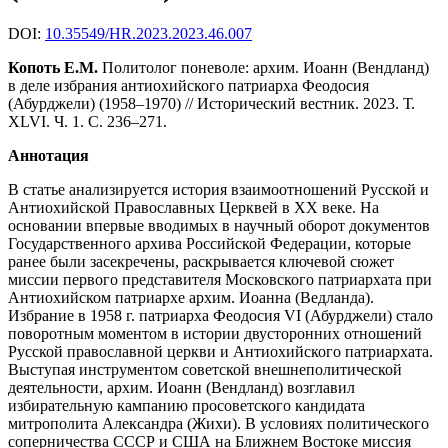
DOI:
10.35549/HR.2023.2023.46.007
Копоть Е.М.
Политолог поневоле: архим. Иоанн (Вендланд)
в деле избрания антиохийского патриарха Феодосия
(Абурджели) (1958–1970) // Исторический вестник. 2023. Т.
XLVI. Ч. 1. С. 236–271.
Аннотация
В статье анализируется история взаимоотношений Русской и
Антиохийской Православных Церквей в ХХ веке. На
основании впервые вводимых в научный оборот документов
Государственного архива Российской Федерации, которые
ранее были засекречены, раскрывается ключевой сюжет
миссии первого представителя Московского патриархата при
Антиохийском патриархе архим. Иоанна (Ведланда).
Избрание в 1958 г. патриарха Феодосия VI (Абурджели) стало
поворотным моментом в истории двусторонних отношений
Русской православной церкви и Антиохийского патриархата.
Выступая инструментом советской внешнеполитической
деятельности, архим. Иоанн (Вендланд) возглавил
избирательную кампанию просоветского кандидата
митрополита Александра (Жихи). В условиях политического
соперничества СССР и США на Ближнем Востоке миссия