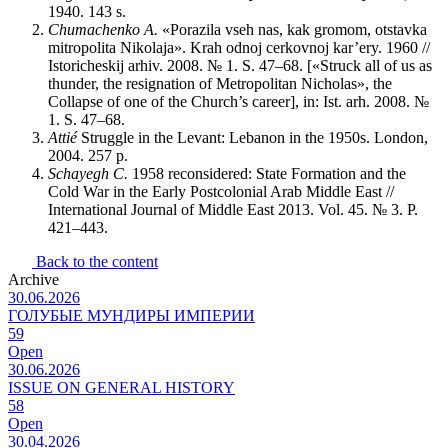
1940. 143 s.
Chumachenko A.
«Porazila vseh nas, kak gromom, otstavka
mitropolita Nikolaja». Krah odnoj cerkovnoj kar’ery. 1960 //
Istoricheskij arhiv. 2008. № 1. S. 47–68. [«Struck all of us as
thunder, the resignation of Metropolitan Nicholas», the
Collapse of one of the Church’s career], in: Ist. arh. 2008. №
1. S. 47–68.
Attié
Struggle in the Levant: Lebanon in the 1950s. London,
2004. 257 p.
Schayegh С.
1958 reconsidered: State Formation and the
Cold War in the Early Postcolonial Arab Middle East //
International Journal of Middle East 2013. Vol. 45. № 3. P.
421–443.
Back to the content
Archive
30.06.2026
ГОЛУБЫЕ МУНДИРЫ ИМПЕРИИ
59
Open
30.06.2026
ISSUE ON GENERAL HISTORY
58
Open
30.04.2026