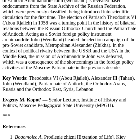
of Antioch Archimandrite John (Wendland) is revealed based
ondocuments from the State Archive of the Russian Federation,
which were previously classified, being introduced into scientific
circulation for the first time. The election of Patriarch Theodosius VI
(Abou Rjaileh) in 1958 was a turning point in the history of bilateral
relations between the Russian Orthodox Church and the Patriarchate
of Antioch. Acting as a Soviet foreign policy instrument,
archimandrite John (Wendland) headed the election campaign of the
pro-Soviet candidate, Metropolitan Alexander (Zhikha). In the
context of political rivalry between the USSR and the USA in the
Middle East, the mission of Archimandrite John was defeated,
which was a consequence of the shortcomings in the foreign policy
activities of the Moscow Patriarchate in the previous decade.
Key Words:
Theodosius VI (Abou Rjaileh), Alexander III (Tahan),
John (Wendland), Patriarchate of Antioch, the Orthodox Arabs,
Russia and the Orthodox East, Syria, Lebanon.
Evgeny M. Kopot’
— Senior Lecturer, Institute of History and
Politics, Moscow Pedagogical State University (MPGU).
***
References
Bogomolec A.
Prodlenie zhizni [Extention of Life]. Kiev,