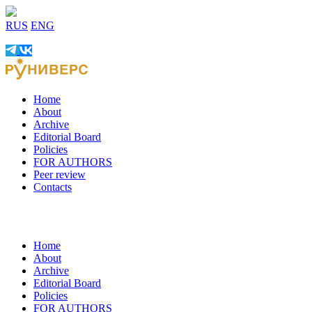
RUS
ENG
Home
About
Archive
Editorial Board
Policies
FOR AUTHORS
Peer review
Contacts
Home
About
Archive
Editorial Board
Policies
FOR AUTHORS