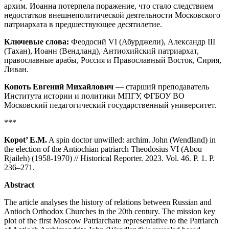
архим. Иоанна потерпела поражение, что стало следствием
недостатков внешнеполитической деятельности Московского
патриархата в предшествующее десятилетие.
Ключевые слова:
Феодосий VI (Абурджели), Александр III
(Тахан), Иоанн (Вендланд), Антиохийский патриархат,
православные арабы, Россия и Православный Восток, Сирия,
Ливан.
Копоть Евгений Михайлович
— старший преподаватель
Института истории и политики МПГУ, ФГБОУ ВО
Московский педагогический государственный университет.
***
Kopot’ E.M.
A spin doctor unwilled: archim. John (Wendland) in
the election of the Antiochian patriarch Theodosius VI (Abou
Rjaileh) (1958-1970) // Historical Reporter. 2023. Vol. 46. P. 1. P.
236–271.
Abstract
The article analyses the history of relations between Russian and
Antioch Orthodox Churches in the 20th century. The mission key
plot of the first Moscow Patriarchate representative to the Patriarch