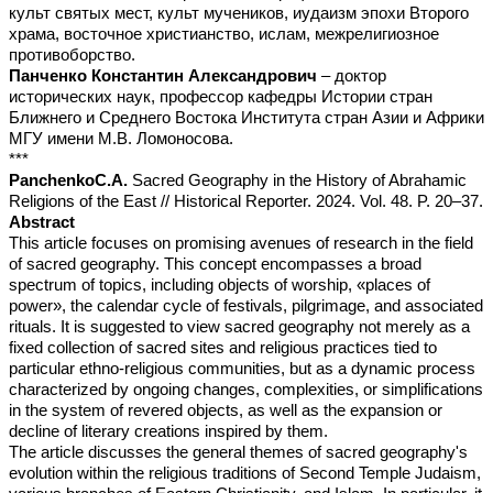
культ святых мест, культ мучеников, иудаизм эпохи Второго
храма, восточное христианство, ислам, межрелигиозное
противоборство.
Панченко Константин Александрович
– доктор
исторических наук, профессор кафедры Истории стран
Ближнего и Среднего Востока Института стран Азии и Африки
МГУ имени М.В. Ломоносова.
***
Panchenko
C.A.
Sacred Geography in the History of Abrahamic
Religions of the East // Historical Reporter. 2024. Vol. 48. P. 20–37.
Abstract
This article focuses on promising avenues of research in the field
of sacred geography. This concept encompasses a broad
spectrum of topics, including objects of worship, «places of
power», the calendar cycle of festivals, pilgrimage, and associated
rituals. It is suggested to view sacred geography not merely as a
fixed collection of sacred sites and religious practices tied to
particular ethno-religious communities, but as a dynamic process
characterized by ongoing changes, complexities, or simplifications
in the system of revered objects, as well as the expansion or
decline of literary creations inspired by them.
The article discusses the general themes of sacred geography's
evolution within the religious traditions of Second Temple Judaism,