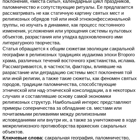
поклонения, «места силы», календарный цикл праздников,
паломничество и сопутствующие ритуалы. Ее предлагается
рассматривать не как статичную картину святых мест и
религиозных обрядов той или иной этноконфессиональной
группы, но изучать в динамике, как процесс постоянного
изменения, усложнения или упрощения системы культовых
объектов, разрастания или упадка вдохновленного ими
литературного творчества.
Статья обращается к общим сюжетам эволюции сакральной
географии в религиозных традициях иудаизма эпохи Второго
храма, различных течений восточного христианства, ислама.
Рассматриваются, в частности, факторы, влиявшие на
разрастание или деградацию системы мест поклонения той
или иной религии, а также такие сюжеты, как феномен святых
городов, традиции паломничества, способствующие
этнической или над-этнической консолидации, а в некоторых
случаях и составлявшие основу самой экономики
религиозных структур. Наибольший интерес представляют
примеры соперничества за обладание св. местами или
почитаемыми реликвиями между религиозными
исповеданиями или внутри их, а также за уничтожение в ходе
межрелигиозного противоборства вражеских сакральных
объектов.
Ключевые слова:
сакральная география, паломничество,