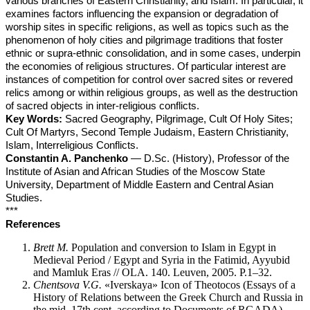
various branches of Eastern Christianity, and Islam. In particular, it
examines factors influencing the expansion or degradation of
worship sites in specific religions, as well as topics such as the
phenomenon of holy cities and pilgrimage traditions that foster
ethnic or supra-ethnic consolidation, and in some cases, underpin
the economies of religious structures. Of particular interest are
instances of competition for control over sacred sites or revered
relics among or within religious groups, as well as the destruction
of sacred objects in inter-religious conflicts.
Key Words:
Sacred Geography, Pilgrimage, Cult Of Holy Sites;
Cult Of Martyrs, Second Temple Judaism, Eastern Christianity,
Islam, Interreligious Conflicts.
Constantin A. Panchenko
— D.Sc. (History), Professor of the
Institute of Asian and African Studies of the Moscow State
University, Department of Middle Eastern and Central Asian
Studies.
***
References
Brett M.
Population and conversion to Islam in Egypt in
Medieval Period / Egypt and Syria in the Fatimid, Ayyubid
and Mamluk Eras // OLA. 140. Leuven, 2005. P.1–32.
Chentsova V.G.
«Iverskaya» Icon of Theotocos (Essays of a
History of Relations between the Greek Church and Russia in
the mid. 17th cent. according to Documents of RGADA)