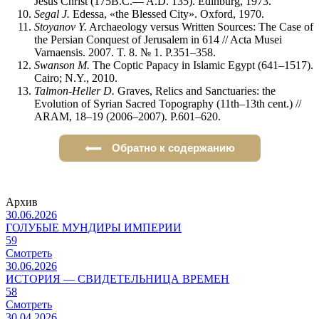
Jesus Christ (175B.C.— A.D. 135). Edinburg, 1973.
Segal J.
Edessa, «the Blessed City». Oxford, 1970.
Stoyanov Y.
Archaeology versus Written Sources: The Case of
the Persian Conquest of Jerusalem in 614 // Acta Musei
Varnaensis. 2007. T. 8. № 1. P.351–358.
Swanson M.
The Coptic Papacy in Islamic Egypt (641–1517).
Cairo; N.Y., 2010.
Talmon-Heller D.
Graves, Relics and Sanctuaries: the
Evolution of Syrian Sacred Topography (11th–13th cent.) //
ARAM, 18–19 (2006–2007). P.601–620.
Обратно к содержанию
Архив
30.06.2026
ГОЛУБЫЕ МУНДИРЫ ИМПЕРИИ
59
Смотреть
30.06.2026
ИСТОРИЯ — СВИДЕТЕЛЬНИЦА ВРЕМЕН
58
Смотреть
30.04.2026