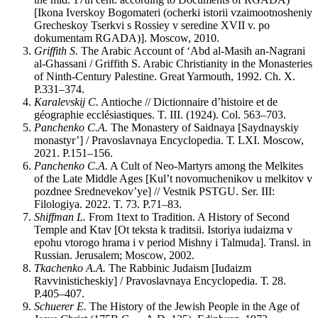
[Ikona Iverskoy Bogomateri (ocherki istorii vzaimootnosheniy
Grecheskoy Tserkvi s Rossiey v seredine XVII v. po
dokumentam RGADA)]. Мoscow, 2010.
Griffith S.
The Arabic Account of ‘Abd al-Masih an-Nagrani
al-Ghassani / Griffith S. Arabic Christianity in the Monasteries
of Ninth-Century Palestine. Great Yarmouth, 1992. Ch. X.
P.331–374.
Karalevskij C.
Antioche // Dictionnaire d’histoire et de
géographie ecclésiastiques. T. III. (1924). Col. 563–703.
Panchenko C.A.
The Monastery of Saidnaya [Saydnayskiy
monastyr’] / Pravoslavnaya Encyclopedia. Т. LXI. Мoscow,
2021. P.151–156.
Panchenko C.A.
A Cult of Neo-Martyrs among the Melkites
of the Late Middle Ages [Kul’t novomuchenikov u melkitov v
pozdnee Srednevekov’ye] // Vestnik PSTGU. Ser. III:
Filologiya. 2022. T. 73. P.71–83.
Shiffman L.
From 1text to Tradition. A History of Second
Temple and Ktav [Ot teksta k traditsii. Istoriya iudaizma v
epohu vtorogo hrama i v period Mishny i Talmuda]. Transl. in
Russian. Jerusalem; Moscow, 2002.
Tkachenko A.A.
The Rabbinic Judaism [Iudaizm
Ravvinisticheskiy] / Pravoslavnaya Encyclopedia. Т. 28.
P.405–407.
Schuerer E.
The History of the Jewish People in the Age of