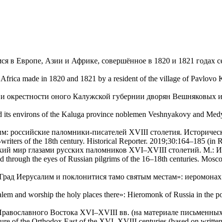
я в Европе, Азии и Африке, совершённое в 1820 и 1821 годах 
Africa made in 1820 and 1821 by a resident of the village of Pavlovo 
и окрестности оного Калужской губернии дворян Вешняковых и м
 and its environs of the Kaluga province noblemen Veshnyakovy and M
: российские паломники-писателей XVIII столетия. Историческ
riters of the 18th century. Historical Reporter. 2019;30:164–185 (in R
ий мир глазами русских паломников XVI–XVIII столетий. М.: И
through the eyes of Russian pilgrims of the 16–18th centuries. Mo
Град Иерусалим и поклонитися тамо святым местам»: иеромонах 
usalem and worship the holy places there»: Hieromonk of Russia in the p
равославного Востока XVI–XVIII вв. (на материале письменных 
ture of the Orthodox East of the XVI–XVIII centuries (based on written