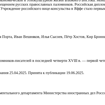
кономической и этнокультурной жизни Ближнего Востока. Мона
ещением русских православных паломников. Российская диплом
Учреждение российского вице-консульства в Яффе стало первым
я Порта, Иван Вешняков, Илья Сысоев, Пётр Хостов, Кир Бронн
ков-писателей в последней четверти XVIII в. — первой четверт
ания 25.04.2025. Принята к публикации 19.06.2025.
ументального департамента Министерства иностранных дел Рос