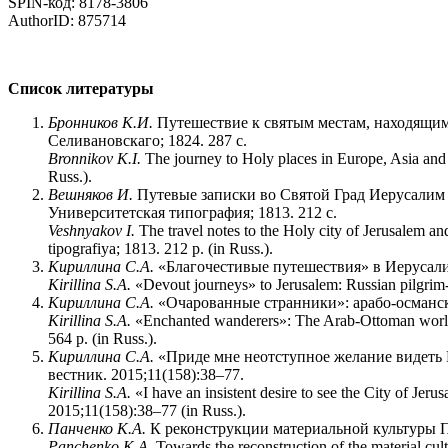
SPIN-код: 8178-3806
AuthorID: 875714
Список литературы
Бронников К.И.
Путешествие к cвятым местам, находящимс
Селивановскаго; 1824. 287 с.
Bronnikov K.I.
The journey to Holy places in Europe, Asia and 
Russ.).
Вешняков И.
Путевые записки во Святой Град Иерусалим 
Университетская типография; 1813. 212 с.
Veshnyakov I.
The travel notes to the Holy city of Jerusalem
tipografiya; 1813. 212 p. (in Russ.).
Кириллина С.А.
«Благочестивые путешествия» в Иерусалим
Kirillina S.A.
«Devout journeys» to Jerusalem: Russian pilgrim-w
Кириллина С.А.
«Очарованные странники»: арабо-османск
Kirillina S.A.
«Enchanted wanderers»: The Arab-Ottoman world 
564 p. (in Russ.).
Кириллина С.А.
«Приде мне неотступное желание видеть 
вестник. 2015;11(158):38–77.
Kirillina S.A.
«I have an insistent desire to see the City of Jer
2015;11(158):38–77 (in Russ.).
Панченко К.А.
К реконструкции материальной культуры П
Panchenko K.A.
Towards the reconstruction of the material cul