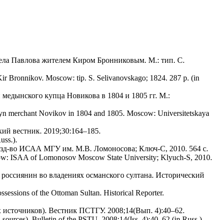
села Павлова жителем Киром Бронниковым. М.: тип. С.
Kir Bronnikov. Moscow: tip. S. Selivanovskago; 1824. 287 p. (in
едынского купца Новикова в 1804 и 1805 гг. М.:
edyn merchant Novikov in 1804 and 1805. Moscow: Universitetskaya
ий вестник. 2019;30:164–185.
uss.).
зд-во ИСАА МГУ им. М.В. Ломоносова; Ключ-С, 2010. 564 с.
scow: ISAA of Lomonosov Moscow State University; Klyuch-S, 2010.
россиянин во владениях османского султана. Исторический
ossessions of the Ottoman Sultan. Historical Reporter.
источников). Вестник ПСТГУ. 2008;14(Вып. 4):40–62.
 sources). Bulletin of the PSTU. 2008;14(Iss. 4):40–62 (in Russ.).