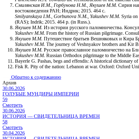
Смилянская И.М., Горбунова Н.М., Якушев М.М.
Сирия нак
востоковедения РАН; Индрик; 2015. 464 с.
Smilyanskaya I.M., Gorbunova N.M., Yakushev М.М.
Syria on 
(RAS); Indrik; 2015. 464 p. (in Russ.).
Якушев М.М.
Из истории русского паломничества. Консул
Yakushev М.М.
From the history of Russian pilgrimage. Consul
Якушев М.М.
Путешествие братьев Вешняковых и Кира Бро
Yakushev М.М.
The journey of Veshnyakov brothers and Kir Bron
Якушев М.М.
Русское православное паломничество на Ближ
Yakushev М.М.
Russian Orthodox pilgrimage to the Middle East
Bayerle G. Pashas, begs and effendis: A historical dictionary of 
Fisk R. Pity of the nation: Lebanon at war. Oxford: Oxford Uni
Обратно к содержанию
Архив
30.06.2026
ГОЛУБЫЕ МУНДИРЫ ИМПЕРИИ
59
Смотреть
30.06.2026
ИСТОРИЯ — СВИДЕТЕЛЬНИЦА ВРЕМЕН
58
Смотреть
30.04.2026
ИСТОРИЯ — СВИДЕТЕЛЬНИЦА ВРЕМЕН