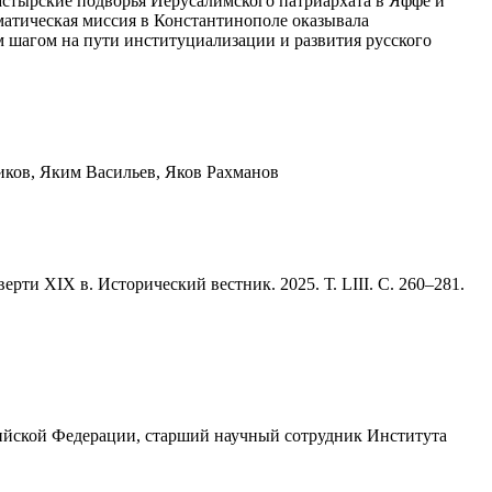
стырские подворья Иерусалимского патриархата в Яффе и
атическая миссия в Константинополе оказывала
 шагом на пути институциализации и развития русского
иков, Яким Васильев, Яков Рахманов
и XIX в. Исторический вестник. 2025. Т. LIII. С. 260–281.
сийской Федерации, старший научный сотрудник Института