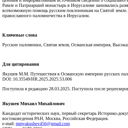
ценным и информативным источником сведений о социально-э
Рамле и Патриарший монастырь в Иерусалиме занимались разм
всевозможную помощь русским поклонникам на Святой земле. 
православного паломничества в Иерусалим.
Ключевые слова
Русские паломники, Святая земля, Османская империя, Высока
Для цитирования
Якушев М.М. Путешествия в Османскую империю русских паломни
DOI: 10.35549/HR.2025.2025.53.006
Поступила в редакцию 28.03.2025. Поступила после рецензиров
Якушев Михаил Михайлович
Кандидат исторических наук, первый секретарь Историко-док
востоковедения РАН, Москва, Российская Федерация.
e-mail:
mmyakushev456@gmail.com