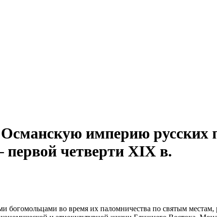
 Османскую империю русских 
— первой четверти XIX в.
и богомольцами во время их паломничества по святым местам,