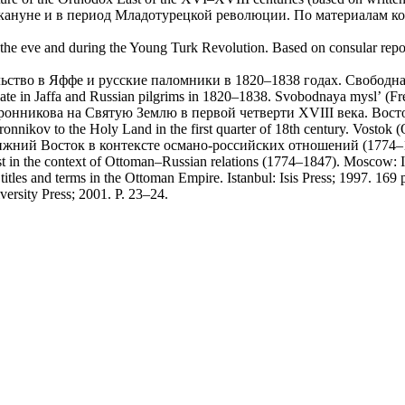
ануне и в период Младотурецкой революции. По материалам кон
the eve and during the Young Turk Revolution. Based on consular repor
ьство в Яффе и русские паломники в 1820–1838 годах. Свободная
ate in Jaffa and Russian pilgrims in 1820–1838. Svobodnaya myslʼ (Fr
нникова на Святую Землю в первой четверти XVIII века. Восток
nikov to the Holy Land in the first quarter of 18th century. Vostok (O
ний Восток в контексте османо-российских отношений (1774–184
 in the context of Ottoman–Russian relations (1774–1847). Мoscow: In
titles and terms in the Ottoman Empire. Istanbul: Isis Press; 1997. 169 
versity Press; 2001. P. 23–24.