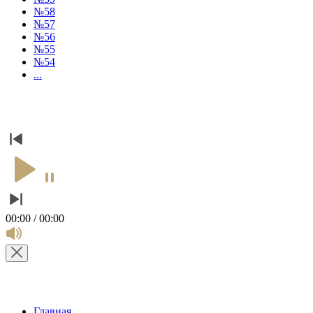
№58
№57
№56
№55
№54
...
00:00 / 00:00
Главная