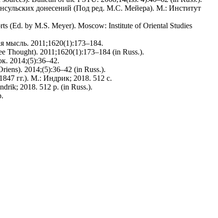
сульских донесений (Под ред. М.С. Мейера). М.: Институт
ts (Ed. by M.S. Meyer). Мoscow: Institute of Oriental Studies
 мысль. 2011;1620(1):173–184.
ee Thought). 2011;1620(1):173–184 (in Russ.).
. 2014;(5):36–42.
riens). 2014;(5):36–42 (in Russ.).
7 гг.). М.: Индрик; 2018. 512 с.
drik; 2018. 512 p. (in Russ.).
p.