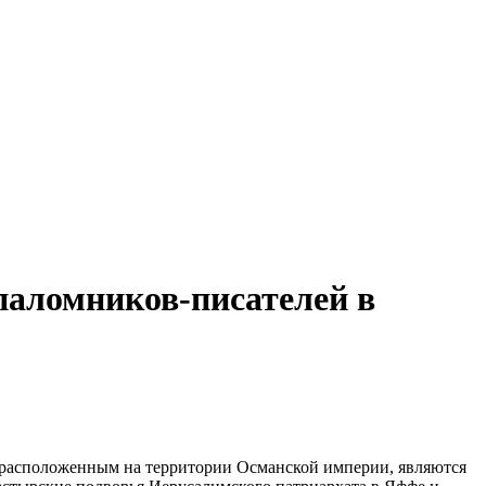
паломников-писателей в
 расположенным на территории Османской империи, являются