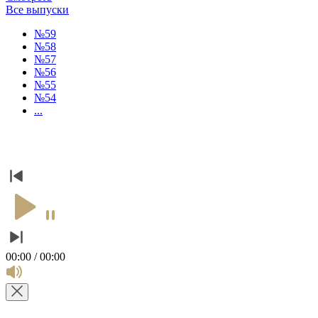
Все выпуски
№59
№58
№57
№56
№55
№54
...
00:00 / 00:00