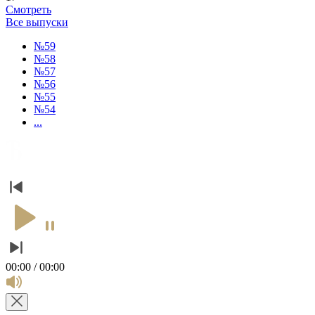
Смотреть
Все выпуски
№59
№58
№57
№56
№55
№54
...
00:00 / 00:00