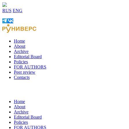
RUS
ENG
Home
About
Archive
Editorial Board
Policies
FOR AUTHORS
Peer review
Contacts
Home
About
Archive
Editorial Board
Policies
FOR AUTHORS