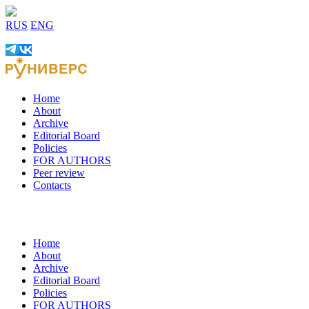
RUS
ENG
Home
About
Archive
Editorial Board
Policies
FOR AUTHORS
Peer review
Contacts
Home
About
Archive
Editorial Board
Policies
FOR AUTHORS