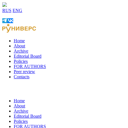
RUS
ENG
Home
About
Archive
Editorial Board
Policies
FOR AUTHORS
Peer review
Contacts
Home
About
Archive
Editorial Board
Policies
FOR AUTHORS