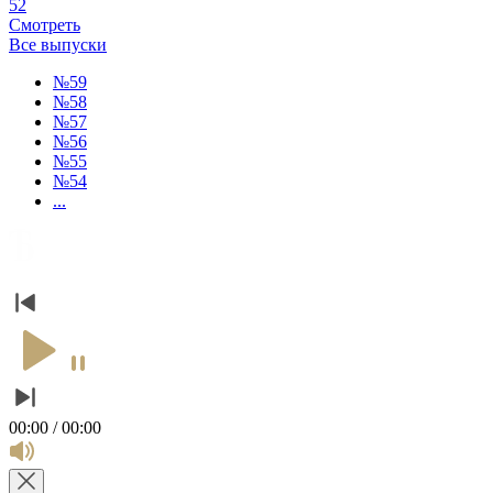
52
Смотреть
Все выпуски
№59
№58
№57
№56
№55
№54
...
00:00 / 00:00