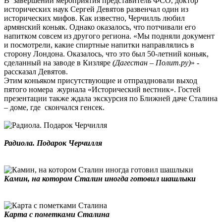
В завершении мероприятия представитель ФСО, доктор
исторических наук Сергей Девятов развенчал один из
исторических мифов. Как известно, Черчилль любил
армянский коньяк. Однако оказалось, что потчивали его
напитком совсем из другого региона. «Мы подняли документ
и посмотрели, какие спиртные напитки направлялись в
сторону Лондона. Оказалось, что это был 50-летний коньяк,
сделанный на заводе в Кизляре
(
Дагестан – Полит.ру
)
» -
рассказал Девятов.
Этим коньяком присутствующие и отпраздновали выход
пятого номера журнала «Исторический вестник». Гостей
презентации также ждала экскурсия по Ближней даче Сталина
– доме, где скончался генсек.
Радиола. Подарок Черчилля
Камин, на котором Сталин иногда готовил шашлыки
Карта с пометками Сталина