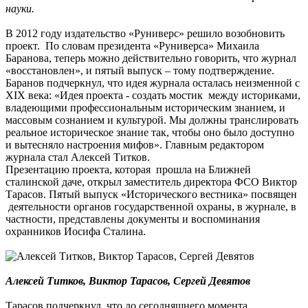
науки.
В 2012 году издательство «Руниверс» решило возобновить
проект. По словам президента «Руниверса» Михаила
Баранова, теперь можно действительно говорить, что журнал
«восстановлен», и пятый выпуск – тому подтверждение.
Баранов подчеркнул, что идея журнала осталась неизменной с
XIX века: «Идея проекта - создать мостик между историками,
владеющими профессиональным историческим знанием, и
массовым сознанием и культурой. Мы должны транслировать
реальное историческое знание так, чтобы оно было доступно
и вытесняло настроения мифов». Главным редактором
журнала стал Алексей Титков.
Презентацию проекта, которая прошла на Ближней
сталинской даче, открыл заместитель директора ФСО Виктор
Тарасов. Пятый выпуск «Исторического вестника» посвящен
деятельности органов государственной охраны, в журнале, в
частности, представлены документы и воспоминания
охранников Иосифа Сталина.
Алексей Титков, Виктор Тарасов, Сергей Девятов
Тарасов подчеркнул, что до сегодняшнего момента