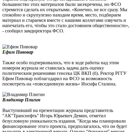
большинство этих материалов были засекречены, но ФСО
стремится сделать их открытыми. «Конечно, не все сразу. Мы
спокойно и скрупулезно находим время, место, подбираем
материал и стараемся вместе с нашими коллегами озвучить и
напечатать его, чтобы это стало достоянием общественности»,
- сообщил замдиректора ФСО.
Ефим Пивовар
Также особо подчеркивалось, что в ходе работы над этим
номером журнала не ставилась задача дать оценку
политическим решениями генсека ЦК ВКП (б). Ректор РГГУ
Ефим Пивовар поблагодарил на ФСО за возможность
посмотреть на «повседневную жизнь» Иосифа Сталина.
Владимир Плигин
Выступивший на презентации журнала представитель
"АК"Транснефть" Игорь Юрьевич Демин, отметил
безусловную уникальность издания. "Когда мы планировали
финансирование этого проекта, предполагалось, что он будет
выходить в электронной версии. Однако "бумажная" версия