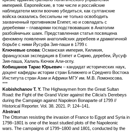
империей. Европейские, в том числе и российские
наблюдатели могли воочию убедиться, как султанские
войска оказались бессильны не только освободить
захваченный противником Египет, но и совладать с
деребеями – главарями господствовавших в Анатолии
разбойничьих шаек. Представленная статья посвящена
феномену появления анатолийских деребеев и драматичной
борьбе с ними Йусуфа Зия-паши в 1799 г.
Ключевые слова
: Османская империя, Киликия,
французская экспедиция в Египет и Сирию, деребеи, Йусуф
Зия-паша, Халиль Кючюк Али-оглу.
Кобищанов Тарас Юрьевич
– кандидат исторических наук,
доцент кафедры истории стран Ближнего и Среднего Востока
Института стран Азии и Африки МГУ им. М.В. Ломоносова.
***
Kobishchanov T. Y.
The Highwaymen from the Great Sultan
Road: the Fight of the Grand Vizier against the Cilicia’s Derebeys
during the Campaign against Napoleon Bonaparte of 1799 //
Historical Reporter. Vol. 38. 2021. P. 124–141.
Abstract
The Ottoman resisting the invasion of France to Egypt and Syria in
1798–1801 is one of the least studied plots of the Napoleonic
wars. The campaigns of 1799–1800 and 1801, conducted by the