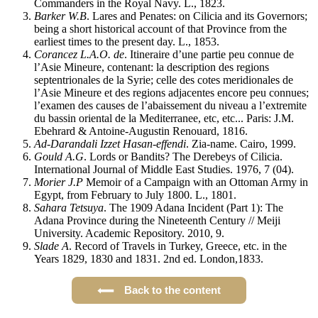
Commanders in the Royal Navy. L., 1823.
Barker W.B
. Lares and Penates: on Cilicia and its Governors;
being a short historical account of that Province from the
earliest times to the present day. L., 1853.
Corancez L.A.O. de
. Itineraire d’une partie peu connue de
l’Asie Mineure, contenant: la description des regions
septentrionales de la Syrie; celle des cotes meridionales de
l’Asie Mineure et des regions adjacentes encore peu connues;
l’examen des causes de l’abaissement du niveau a l’extremite
du bassin oriental de la Mediterranee, etc, etc... Paris: J.M.
Ebehrard & Antoine-Augustin Renouard, 1816.
Ad-Darandali Izzet Hasan-effendi
. Zia-name. Cairo, 1999.
Gould A.G
. Lords or Bandits? The Derebeys of Cilicia.
International Journal of Middle East Studies. 1976, 7 (04).
Morier J.P
Memoir of a Campaign with an Ottoman Army in
Egypt, from February to July 1800. L., 1801.
Sahara Tetsuya
. The 1909 Adana Incident (Part 1): The
Adana Province during the Nineteenth Century // Meiji
University. Academic Repository. 2010, 9.
Slade A
. Record of Travels in Turkey, Greece, etc. in the
Years 1829, 1830 and 1831. 2nd ed. London,1833.
Back to the content