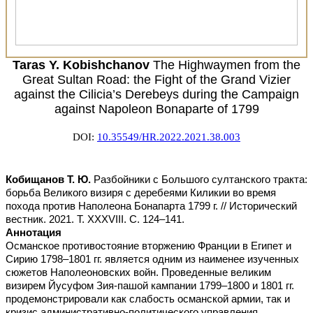
Taras Y. Kobishchanov
The Highwaymen from the
Great Sultan Road: the Fight of the Grand Vizier
against the Cilicia’s Derebeys during the Campaign
against Napoleon Bonaparte of 1799
DOI:
10.35549/HR.2022.2021.38.003
Кобищанов Т. Ю.
Разбойники с Большого султанского тракта:
борьба Великого визиря с деребеями Киликии во время
похода против Наполеона Бонапарта 1799 г. // Исторический
вестник. 2021. Т. ХXХVIII. С. 124–141.
Аннотация
Османское противостояние вторжению Франции в Египет и
Сирию 1798–1801 гг. является одним из наименее изученных
сюжетов Наполеоновских войн. Проведенные великим
визирем Йусуфом Зия-пашой кампании 1799–1800 и 1801 гг.
продемонстрировали как слабость османской армии, так и
кризис административно-политического управления