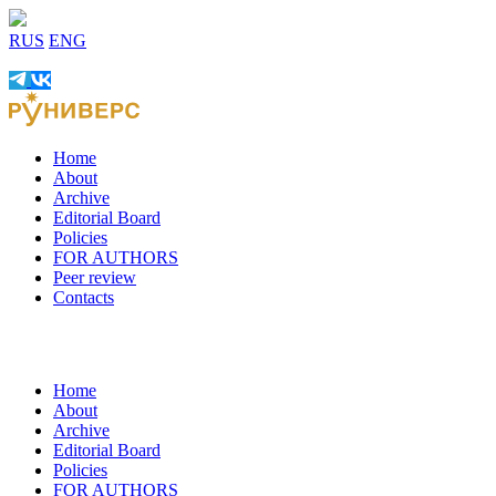
RUS
ENG
Home
About
Archive
Editorial Board
Policies
FOR AUTHORS
Peer review
Contacts
Home
About
Archive
Editorial Board
Policies
FOR AUTHORS