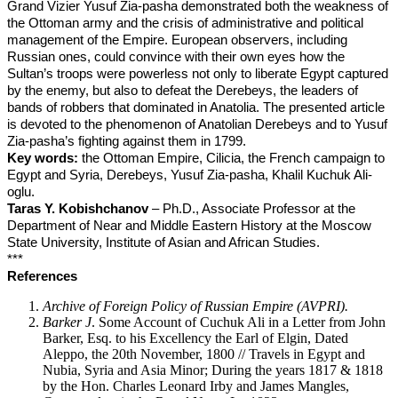
Grand Vizier Yusuf Zia-pasha demonstrated both the weakness of
the Ottoman army and the crisis of administrative and political
management of the Empire. European observers, including
Russian ones, could convince with their own eyes how the
Sultan’s troops were powerless not only to liberate Egypt captured
by the enemy, but also to defeat the Derebeys, the leaders of
bands of robbers that dominated in Anatolia. The presented article
is devoted to the phenomenon of Anatolian Derebeys and to Yusuf
Zia-pasha’s fighting against them in 1799.
Key words:
the Ottoman Empire, Cilicia, the French campaign to
Egypt and Syria, Derebeys, Yusuf Zia-pasha, Khalil Kuchuk Ali-
oglu.
Taras Y. Kobishchanov
– Ph.D., Associate Professor at the
Department of Near and Middle Eastern History at the Moscow
State University, Institute of Asian and African Studies.
***
References
Archive of Foreign Policy of Russian Empire (AVPRI).
Barker J
. Some Account of Cuchuk Ali in a Letter from John
Barker, Esq. to his Excellency the Earl of Elgin, Dated
Aleppo, the 20th November, 1800 // Travels in Egypt and
Nubia, Syria and Asia Minor; During the years 1817 & 1818
by the Hon. Charles Leonard Irby and James Mangles,